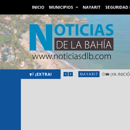
INICIO
MUNICIPIOS
NAYARIT
SEGURIDAD 
SANTIAGO IXCUINTLA
¡EXTRA!
⚾🎟️ ¡YA INIC
NAYARIT