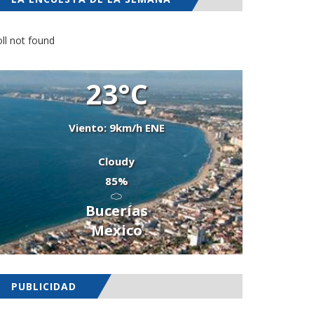
ll not found
23°C
Viento: 9km/h ENE
Cloudy
85%
Bucerías
Mexico
PUBLICIDAD