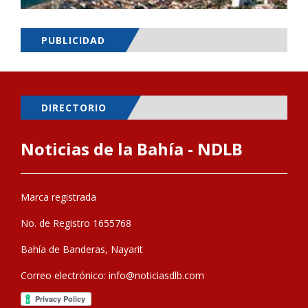
PUBLICIDAD
DIRECTORIO
Noticias de la Bahía - NDLB
Marca registrada
No. de Registro 1655768
Bahía de Banderas, Nayarit
Correo electrónico:
info@noticiasdlb.com