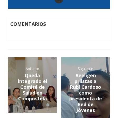
COMENTARIOS
Anterior
Siguiente
Queda
Reeligen
integrado el
priistas a
Comité de
Rubí Cardoso
Salud en
como
Compostela
presidenta de
Red de
Jóvenes