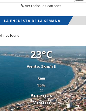
Ver todos los cartones
LA ENCUESTA DE LA SEMANA
ll not found
23°C
Viento: 5km/h E
Rain
90%
Bucerías
Mexico