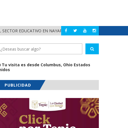
 SECTOR EDUCATIVO EN NAYARIT
ALERTA DIF NAYAR
NAYARIT
Tu visita es desde Columbus, Ohio Estados
nidos
PUBLICIDAD