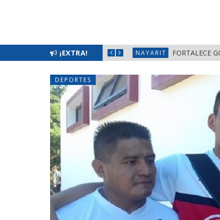
L BIENESTAR EN NAYARIT
¡EXTRA!
FORTALECE G
NAYARIT
DEPORTES