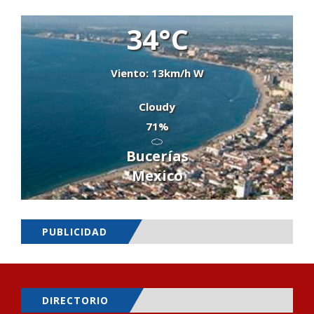
34°C
Viento: 13km/h W
Cloudy
71%
Bucerías
Mexico
PUBLICIDAD
DIRECTORIO