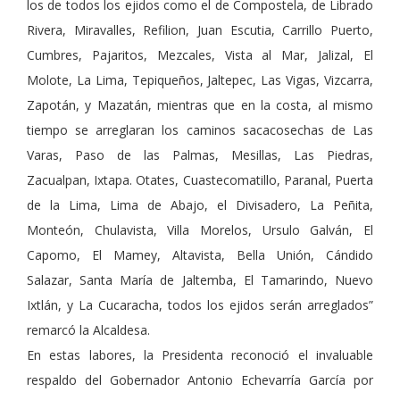
los de todos los ejidos como el de Compostela, de Librado
Rivera, Miravalles, Refilion, Juan Escutia, Carrillo Puerto,
Cumbres, Pajaritos, Mezcales, Vista al Mar, Jalizal, El
Molote, La Lima, Tepiqueños, Jaltepec, Las Vigas, Vizcarra,
Zapotán, y Mazatán, mientras que en la costa, al mismo
tiempo se arreglaran los caminos sacacosechas de Las
Varas, Paso de las Palmas, Mesillas, Las Piedras,
Zacualpan, Ixtapa. Otates, Cuastecomatillo, Paranal, Puerta
de la Lima, Lima de Abajo, el Divisadero, La Peñita,
Monteón, Chulavista, Villa Morelos, Ursulo Galván, El
Capomo, El Mamey, Altavista, Bella Unión, Cándido
Salazar, Santa María de Jaltemba, El Tamarindo, Nuevo
Ixtlán, y La Cucaracha, todos los ejidos serán arreglados”
remarcó la Alcaldesa.
En estas labores, la Presidenta reconoció el invaluable
respaldo del Gobernador Antonio Echevarría García por