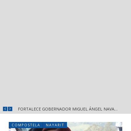
MÁS SEGURIDAD, SALUD Y CERCANÍA: LAS ACCIONES QUE TRANSFORMAN EL BIENESTAR EN NAYARIT
FORTALECE GOBERNADOR MIGUEL ÁNGEL NAVARRO LA COORDINACIÓN CON EL SECTOR EDUCATIVO EN NAYARIT
COMPOSTELA
NAYARIT