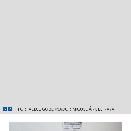
MÁS SEGURIDAD, SALUD Y CERCANÍA: LAS ACCIONES QUE TRANSFORMAN EL BIENESTAR EN NAYARIT
FORTALECE GOBERNADOR MIGUEL ÁNGEL NAVARRO LA COORDINACIÓN CON EL SECTOR EDUCATIVO EN NAYARIT