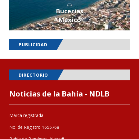
Bucerías
Mexico
PUBLICIDAD
DIRECTORIO
Noticias de la Bahía - NDLB
Marca registrada
No. de Registro 1655768
Bahía de Banderas, Nayarit