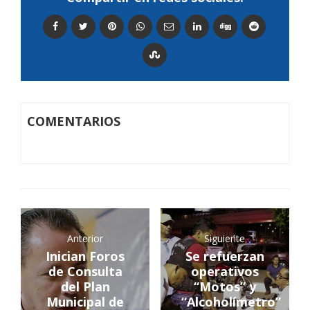
COMENTARIOS
Anterior
Siguiente
Inician Foros
Se refuerzan
de Consulta
operativos
del Plan
“Motos” y
Municipal de
“Alcoholímetro”