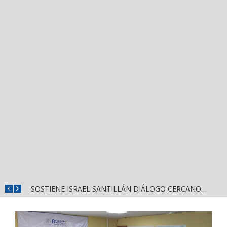
DESTACA MIGUEL ÁNGEL NAVARRO EVALUACIÓN PERMANENTE PARA GARANTIZAR LA SEGURIDAD EN NAYARIT
SOSTIENE ISRAEL SANTILLÁN DIÁLOGO CERCANO CON HABITANTES DE LA CALLE 2 DE OCTUBRE