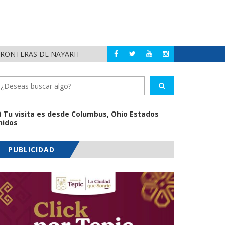
FRONTERAS DE NAYARIT
MUNICIPIOS DE N
NAYARIT
Tu visita es desde Columbus, Ohio Estados
nidos
PUBLICIDAD