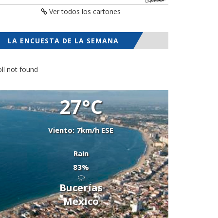
Ver todos los cartones
LA ENCUESTA DE LA SEMANA
ll not found
27°C
Viento: 7km/h ESE
Rain
83%
Bucerías
Mexico