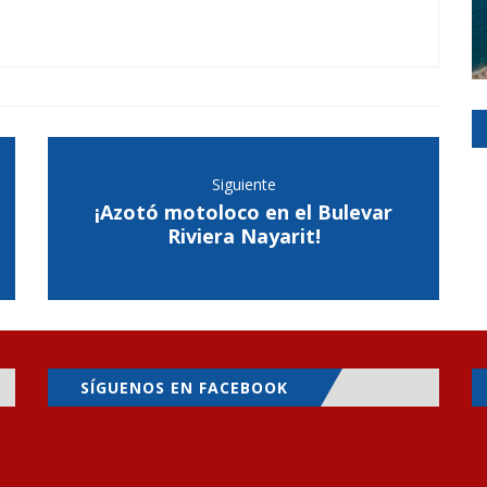
Siguiente
¡Azotó motoloco en el Bulevar
Riviera Nayarit!
SÍGUENOS EN FACEBOOK