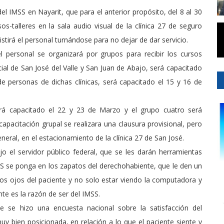
el IMSS en Nayarit, que para el anterior propósito, del 8 al 30
s-talleres en la sala audio visual de la clínica 27 de seguro
istirá el personal turnándose para no dejar de dar servicio.
el personal se organizará por grupos para recibir los cursos
cial de San José del Valle y San Juan de Abajo, será capacitado
e personas de dichas clínicas, será capacitado el 15 y 16 de
será capacitado el 22 y 23 de Marzo y el grupo cuatro será
apacitación grupal se realizara una clausura provisional, pero
eneral, en el estacionamiento de la clínica 27 de San José.
jo el servidor público federal, que se les darán herramientas
MSS se ponga en los zapatos del derechohabiente, que le den un
los ojos del paciente y no solo estar viendo la computadora y
nte es la razón de ser del IMSS.
te se hizo una encuesta nacional sobre la satisfacción del
y bien posicionada, en relación a lo que el paciente siente y