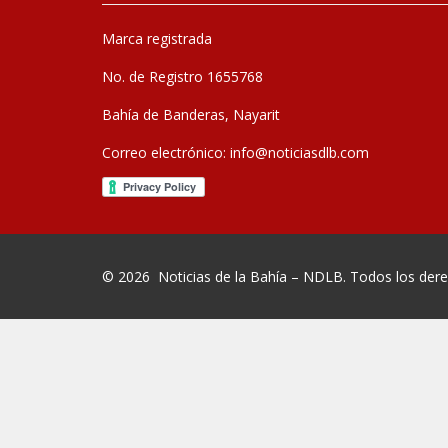
Marca registrada
No. de Registro 1655768
Bahía de Banderas, Nayarit
Correo electrónico:
info@noticiasdlb.com
© 2026
Noticias de la Bahía – NDLB
. Todos los der