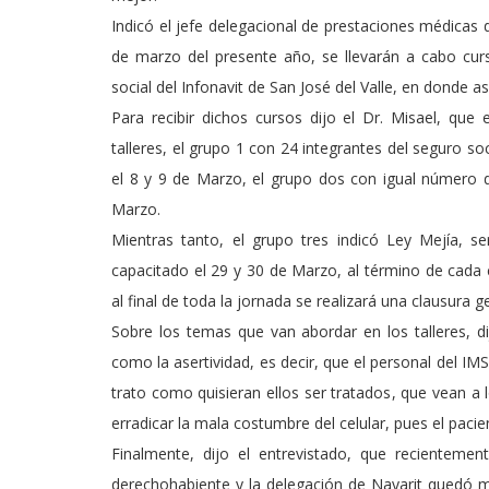
Indicó el jefe delegacional de prestaciones médicas d
de marzo del presente año, se llevarán a cabo curso
social del Infonavit de San José del Valle, en donde as
Para recibir dichos cursos dijo el Dr. Misael, que 
talleres, el grupo 1 con 24 integrantes del seguro so
el 8 y 9 de Marzo, el grupo dos con igual número d
Marzo.
Mientras tanto, el grupo tres indicó Ley Mejía, 
capacitado el 29 y 30 de Marzo, al término de cada c
al final de toda la jornada se realizará una clausura g
Sobre los temas que van abordar en los talleres, di
como la asertividad, es decir, que el personal del I
trato como quisieran ellos ser tratados, que vean a 
erradicar la mala costumbre del celular, pues el pacie
Finalmente, dijo el entrevistado, que recientemen
derechohabiente y la delegación de Nayarit quedó mu