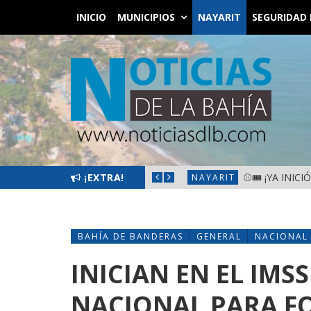
INICIO
MUNICIPIOS
NAYARIT
SEGURIDAD 
SANTIAGO IXCUINTLA
¡EXTRA!
⚾🎟️ ¡YA INIC
NAYARIT
BAHÍA DE BANDERAS
GENERAL
NACIONAL
INICIAN EN EL IMS
NACIONAL PARA FO