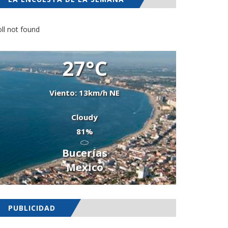
ll not found
27°C
Viento: 13km/h NE
Cloudy
81%
Bucerías
Mexico
PUBLICIDAD