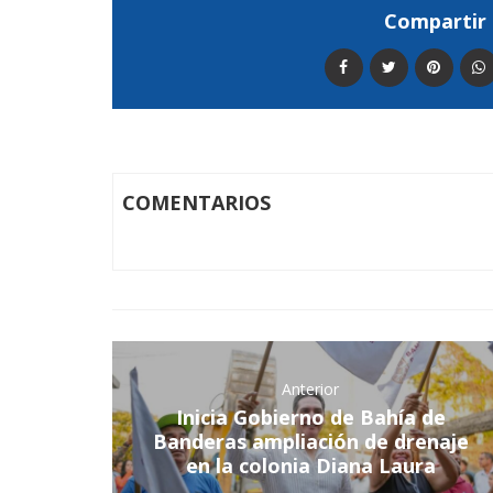
Compartir 
COMENTARIOS
Anterior
Inicia Gobierno de Bahía de
Banderas ampliación de drenaje
en la colonia Diana Laura