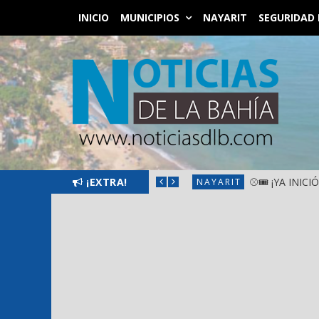
INICIO
MUNICIPIOS
NAYARIT
SEGURIDAD 
SANTIAGO IXCUINTLA
¡EXTRA!
⚾🎟️ ¡YA INIC
NAYARIT