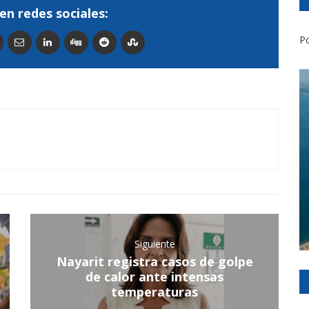
en redes sociales:
Po
Siguiente
Nayarit registra casos de golpe
de calor ante intensas
temperaturas