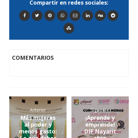
Compartir en redes sociales:
COMENTARIOS
Anterior
Siguiente
Más mujeres
¡Aprende y
al poder y
emprende!
menos gasto:
DIF Nayarit