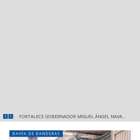
MÁS SEGURIDAD, SALUD Y CERCANÍA: LAS ACCIONES QUE TRANSFORMAN EL BIENESTAR EN NAYARIT
FORTALECE GOBERNADOR MIGUEL ÁNGEL NAVARRO LA COORDINACIÓN CON EL SECTOR EDUCATIVO EN NAYARIT
BAHÍA DE BANDERAS