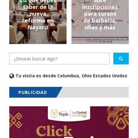
Lo que debes
abre
saber de la
inscripciones
nueva
para cursos
reforma en
de barbería,
Nayarit
uñas y más
Tu visita es desde Columbus, Ohio Estados Unidos
PUBLICIDAD