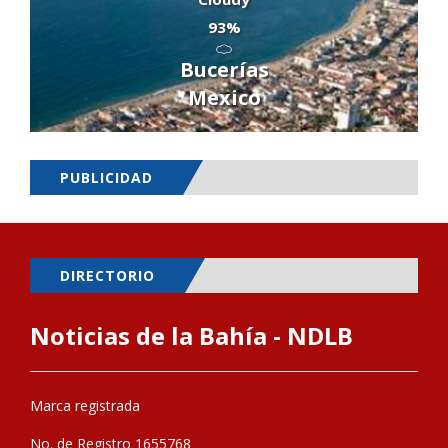
93%
Bucerías
Mexico
PUBLICIDAD
DIRECTORIO
Noticias de la Bahía - NDLB
Marca registrada
No. de Registro 1655768