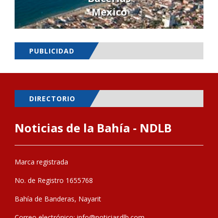
Mexico
PUBLICIDAD
DIRECTORIO
Noticias de la Bahía - NDLB
Marca registrada
No. de Registro 1655768
Bahía de Banderas, Nayarit
Correo electrónico:
info@noticiasdlb.com