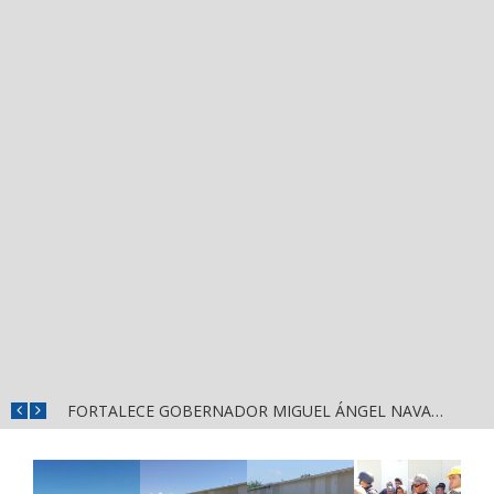
MÁS SEGURIDAD, SALUD Y CERCANÍA: LAS ACCIONES QUE TRANSFORMAN EL BIENESTAR EN NAYARIT
FORTALECE GOBERNADOR MIGUEL ÁNGEL NAVARRO LA COORDINACIÓN CON EL SECTOR EDUCATIVO EN NAYARIT