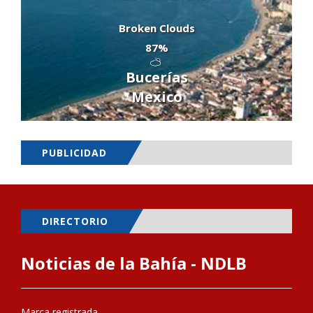
Broken Clouds
87%
Bucerías
Mexico
PUBLICIDAD
DIRECTORIO
Noticias de la Bahía - NDLB
Marca registrada