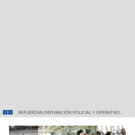
REFUERZAN COMBATE AL DENGUE CON NUEVA JORNADA DEL LIMPIATÓN EN BAHÍA DE BANDERAS
REFUERZAN DEPURACIÓN POLICIAL Y OPERATIVOS EN FRONTERAS DE NAYARIT