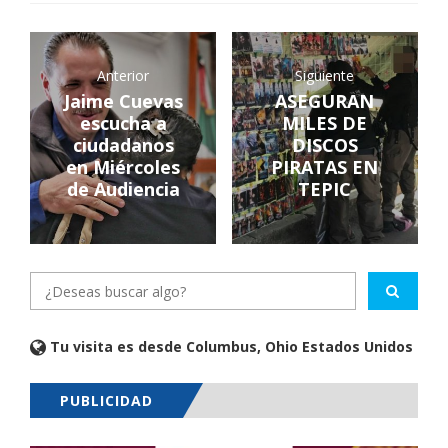
Anterior
Siguiente
Jaime Cuevas
ASEGURAN
escucha a
MILES DE
ciudadanos
DISCOS
en Miércoles
PIRATAS EN
de Audiencia
TEPIC
Tu visita es desde Columbus, Ohio Estados Unidos
PUBLICIDAD