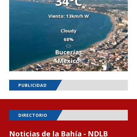
34°C
Viento: 13km/h W
Cloudy
68%
Bucerías
Mexico
PUBLICIDAD
DIRECTORIO
Noticias de la Bahía - NDLB