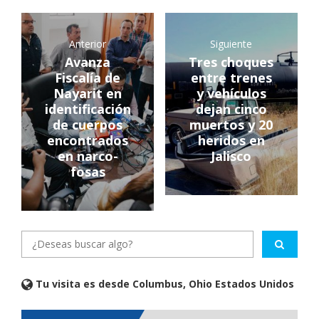
Anterior
Siguiente
Avanza
Tres choques
Fiscalía de
entre trenes
Nayarit en
y vehículos
identificación
dejan cinco
de cuerpos
muertos y 20
encontrados
heridos en
en narco-
Jalisco
fosas
Tu visita es desde Columbus, Ohio Estados Unidos