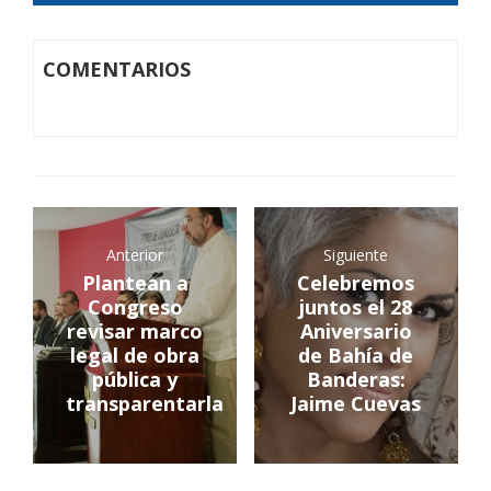
COMENTARIOS
Anterior
Siguiente
Plantean a
Celebremos
Congreso
juntos el 28
revisar marco
Aniversario
legal de obra
de Bahía de
pública y
Banderas:
transparentarla
Jaime Cuevas