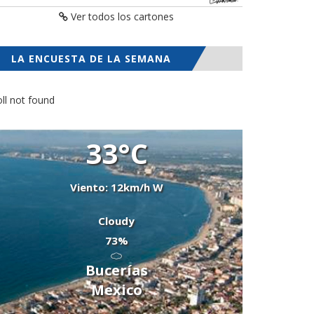
Ver todos los cartones
LA ENCUESTA DE LA SEMANA
ll not found
33°C
Viento: 12km/h W
Cloudy
73%
Bucerías
Mexico