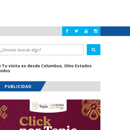
IMPULSA DIF NAYA
NAYARIT
Tu visita es desde Columbus, Ohio Estados
nidos
PUBLICIDAD