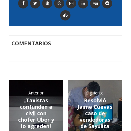
COMENTARIOS
Anterior
Siguiente
¡Taxistas
Resolvió
confunden a
Jaime Cuevas
civil con
caso de
chofer Uber y
vendedoras
lo agreden!
de Sayulita