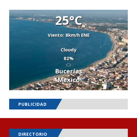
25°C
Viento: 8km/h ENE
Cloudy
82%
Bucerías
Mexico
PUBLICIDAD
DIRECTORIO