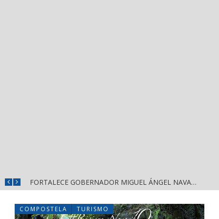
MÁS SEGURIDAD, SALUD Y CERCANÍA: LAS ACCIONES QUE TRANSFORMAN EL BIENESTAR EN NAYARIT
FORTALECE GOBERNADOR MIGUEL ÁNGEL NAVARRO LA COORDINACIÓN CON EL SECTOR EDUCATIVO EN NAYARIT
COMPOSTELA
TURISMO