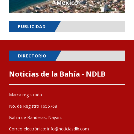
Mexico
PUBLICIDAD
DIRECTORIO
Noticias de la Bahía - NDLB
Marca registrada
No. de Registro 1655768
Bahía de Banderas, Nayarit
Correo electrónico:
info@noticiasdlb.com