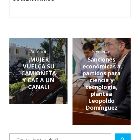
Anterior
Siguiente
¡MUJER
Sanciones
VUELCA SU
económicas a
CAMIONETA
partidos para
Y CAE A UN
ciencia y
CANAL!
tecnología,
plantea
Leopoldo
Domínguez