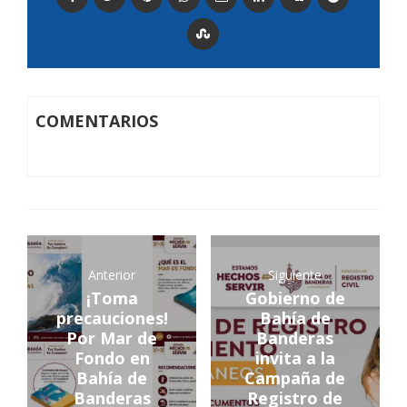
COMENTARIOS
Anterior
Siguiente
¡Toma
Gobierno de
precauciones!
Bahía de
Por Mar de
Banderas
Fondo en
invita a la
Bahía de
Campaña de
Banderas
Registro de